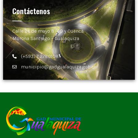
Contáctenos
Calle 24 de mayo 8 -60 y Cuenca.
Morona Santiago – Gualaquiza
(+593) 7 2780108
municipio@gadgualaquiza.gob.ec