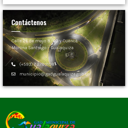
Contáctenos
Calle 24 de mayo 8 -60 y Cuenca.
Morona Santiago – Gualaquiza
(+593) 7 2780108
municipio@gadgualaquiza.gob.ec