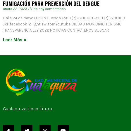
FUMIGACIÓN PARA PREVENCIÓN DEL DENGUE
enero 22, 2023
No hay comentarios
Calle 24 de mayo 8-60 y Cuenca +593 (7) 2780108 +593 (7) 2780109
Jki-facebook-2-light Twitter Youtube CIUDAD MUNICIPIO TURISMO
TRANSPARENCIA LEY 2022 NOTICIAS CONTACTENOS BUSCAR
Leer Más »
Gualaquiza tiene futuro…