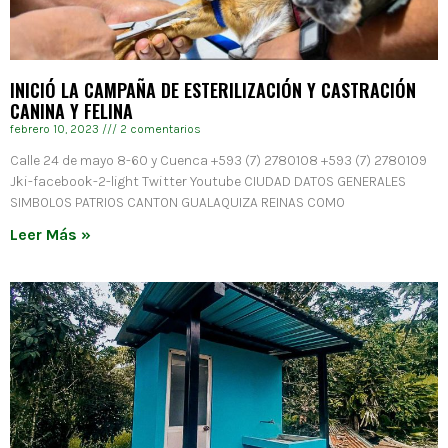
INICIÓ LA CAMPAÑA DE ESTERILIZACIÓN Y CASTRACIÓN
CANINA Y FELINA
febrero 10, 2023
2 comentarios
Calle 24 de mayo 8-60 y Cuenca +593 (7) 2780108 +593 (7) 2780109
Jki-facebook-2-light Twitter Youtube CIUDAD DATOS GENERALES
SIMBOLOS PATRIOS CANTON GUALAQUIZA REINAS COMO
Leer Más »