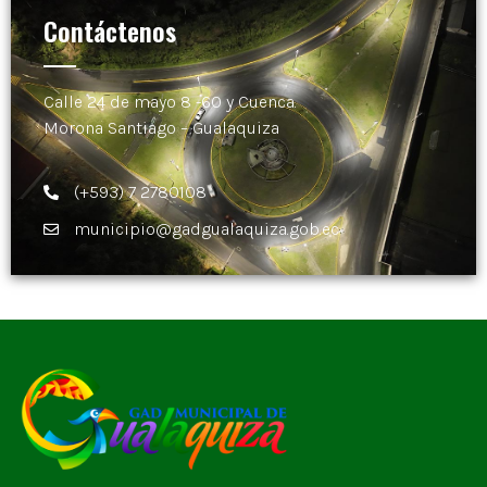
Contáctenos
Calle 24 de mayo 8 -60 y Cuenca.
Morona Santiago – Gualaquiza
(+593) 7 2780108
municipio@gadgualaquiza.gob.ec