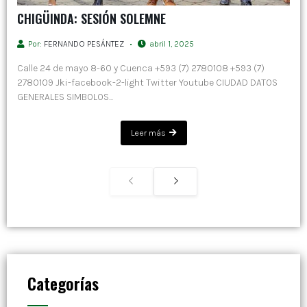
CHIGÜINDA: SESIÓN SOLEMNE
Por:
FERNANDO PESÁNTEZ
abril 1, 2025
Calle 24 de mayo 8-60 y Cuenca +593 (7) 2780108 +593 (7)
2780109 Jki-facebook-2-light Twitter Youtube CIUDAD DATOS
GENERALES SIMBOLOS...
Leer más
Categorías