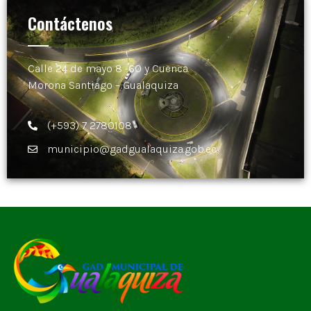
Contáctenos
Calle 24 de mayo 8 -60 y Cuenca.
Morona Santiago – Gualaquiza
(+593) 7 2780108
municipio@gadgualaquiza.gob.ec