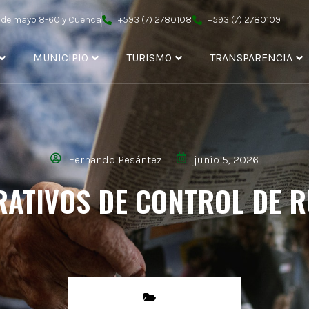
4 de mayo 8-60 y Cuenca
+593 (7) 2780108
+593 (7) 2780109
MUNICIPIO
TURISMO
TRANSPARENCIA
Fernando Pesántez
junio 5, 2026
RATIVOS DE CONTROL DE R