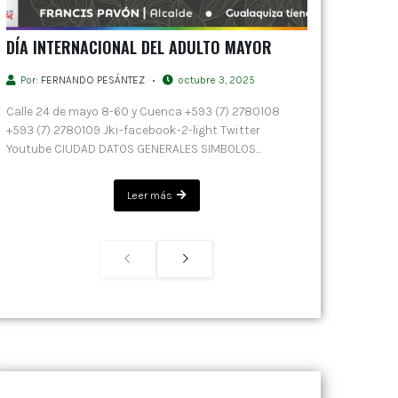
DÍA INTERNACIONAL DEL ADULTO MAYOR
Por:
FERNANDO PESÁNTEZ
octubre 3, 2025
Calle 24 de mayo 8-60 y Cuenca +593 (7) 2780108
+593 (7) 2780109 Jki-facebook-2-light Twitter
Youtube CIUDAD DATOS GENERALES SIMBOLOS...
Leer más