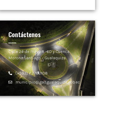
Contáctenos
Calle 24 de mayo 8 -60 y Cuenca.
Morona Santiago – Gualaquiza
(+593) 7 2780108
municipio@gadgualaquiza.gob.ec