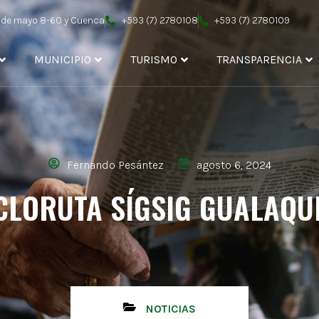
4 de mayo 8-60 y Cuenca
+593 (7) 2780108
+593 (7) 2780109
MUNICIPIO
TURISMO
TRANSPARENCIA
Fernando Pesántez
agosto 6, 2024
CLORUTA SÍGSIG GUALAQU
NOTICIAS