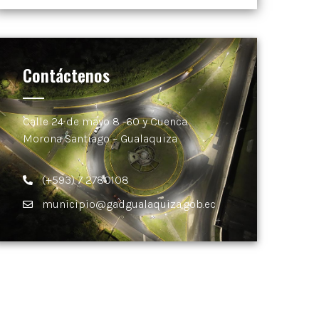
Contáctenos
Calle 24 de mayo 8 -60 y Cuenca.
Morona Santiago – Gualaquiza
(+593) 7 2780108
municipio@gadgualaquiza.gob.ec