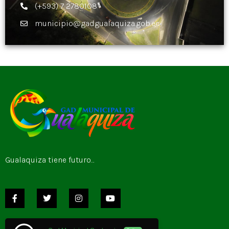
(+593) 7 2780108
municipio@gadgualaquiza.gob.ec
Gualaquiza tiene futuro…