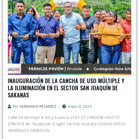
INAUGURACIÓN DE LA CANCHA DE USO MÚLTIPLE Y
LA ILUMINACIÓN EN EL SECTOR SAN JOAQUÍN DE
SAKANAS
Por:
FERNANDO PESÁNTEZ
mayo 12, 2025
Calle 24 de mayo 8-60 y Cuenca +593 (7) 2780108 +593 (7)
2780109 Jki-facebook-2-light Twitter Youtube CIUDAD DATOS
GENERALES SIMBOLOS...