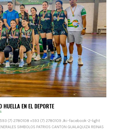
O HUELLA EN EL DEPORTE
s
593 (7) 2780108 +593 (7) 2780109 Jki-facebook-2-light
GENERALES SIMBOLOS PATRIOS CANTON GUALAQUIZA REINAS