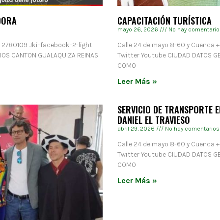
DORA
CAPACITACIÓN TURÍSTICA
mayo 26, 2026
No hay comentario
) 2780109 Jki-facebook-2-light
Calle 24 de mayo 8-60 y Cuenca +
RIOS CANTON GUALAQUIZA REINAS
Twitter Youtube CIUDAD DATOS 
COMO
Leer Más »
SERVICIO DE TRANSPORTE E
DANIEL EL TRAVIESO
abril 29, 2026
No hay comentarios
Calle 24 de mayo 8-60 y Cuenca +
Twitter Youtube CIUDAD DATOS 
COMO
Leer Más »