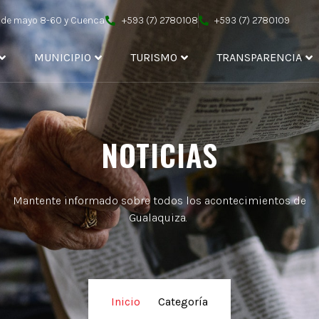
4 de mayo 8-60 y Cuenca
+593 (7) 2780108
+593 (7) 2780109
MUNICIPIO
TURISMO
TRANSPARENCIA
NOTICIAS
Mantente informado sobre todos los acontecimientos de
Gualaquiza.
Inicio
/
Categoría