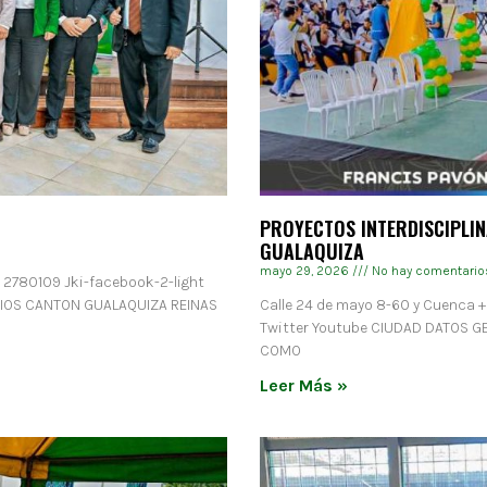
PROYECTOS INTERDISCIPLIN
GUALAQUIZA
mayo 29, 2026
No hay comentario
) 2780109 Jki-facebook-2-light
RIOS CANTON GUALAQUIZA REINAS
Calle 24 de mayo 8-60 y Cuenca +
Twitter Youtube CIUDAD DATOS 
COMO
Leer Más »