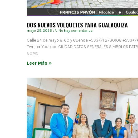
DOS NUEVOS VOLQUETES PARA GUALAQUIZA
mayo 29, 2026
No hay comentarios
Calle 24 de mayo 8-60 y Cuenca +593 (7) 2780108 +593 (7
Twitter Youtube CIUDAD DATOS GENERALES SIMBOLOS PAT
COMO
Leer Más »