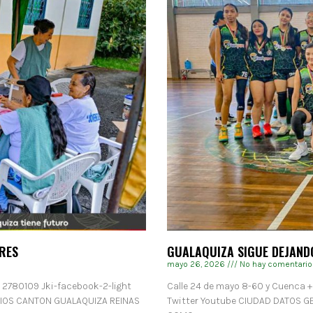
RES
GUALAQUIZA SIGUE DEJAND
mayo 26, 2026
No hay comentario
) 2780109 Jki-facebook-2-light
Calle 24 de mayo 8-60 y Cuenca +
RIOS CANTON GUALAQUIZA REINAS
Twitter Youtube CIUDAD DATOS 