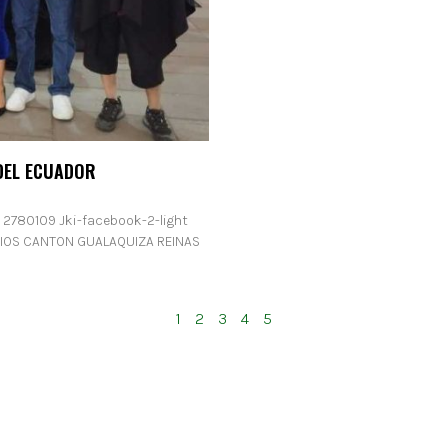
DEL ECUADOR
) 2780109 Jki-facebook-2-light
RIOS CANTON GUALAQUIZA REINAS
1
2
3
4
5