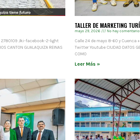
TALLER DE MARKETING TUR
mayo 29, 2026
No hay comentario
) 2780109 Jki-facebook-2-light
Calle 24 de mayo 8-60 y Cuenca +
RIOS CANTON GUALAQUIZA REINAS
Twitter Youtube CIUDAD DATOS 
COMO
Leer Más »